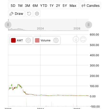
08-
5D
1M
3M
6M
YTD
1Y
2Y
5Y
Max
Candles
04
Draw
2026-
5.98
5.98
5.60
6.00
5.97
08-
03
2026-
6.00
6.00
5.60
5.32
6.00
07-31
2026-
5.59
5.59
5.31
6.00
5.32
07-
30
2026-
5.51
6.00
5.51
5.51
6.00
07-29
2026-
5.80
6.50
5.50
5.82
5.51
07-28
2026-
6.50
6.50
5.75
6.50
5.82