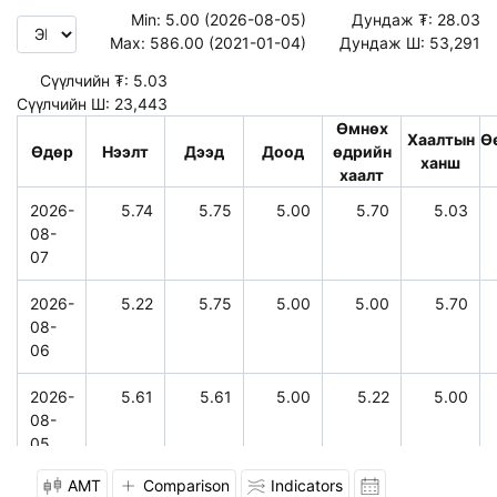
Min:
5.00 (2026-08-05)
Дундаж ₮:
28.03
Max:
586.00 (2021-01-04)
Дундаж Ш:
53,291
Сүүлчийн ₮:
5.03
Сүүлчийн Ш:
23,443
Өмнөх
Хаалтын
Ө
Өдөр
Нээлт
Дээд
Доод
өдрийн
ханш
хаалт
2026-
5.74
5.75
5.00
5.70
5.03
08-
07
2026-
5.22
5.75
5.00
5.00
5.70
08-
06
2026-
5.61
5.61
5.00
5.22
5.00
08-
05
AMT
Comparison
Indicators
2026-
5.61
5.97
5.08
5.97
5.22