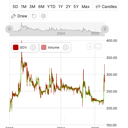
08-
5D
1M
3M
6M
YTD
1Y
2Y
5Y
Max
Candles
03
Draw
2026-
300.00
300.00
280.00
299.00
299.00
07-31
2026-
300.00
330.00
286.00
299.98
299.00
07-
30
2026-
285.00
300.00
280.00
288.06
299.98
07-29
2026-
285.00
290.00
280.00
280.60
288.06
07-28
2026-
287.00
289.00
280.00
287.00
280.60
07-27
2026-
263.00
287.00
263.00
270.01
287.00
07-24