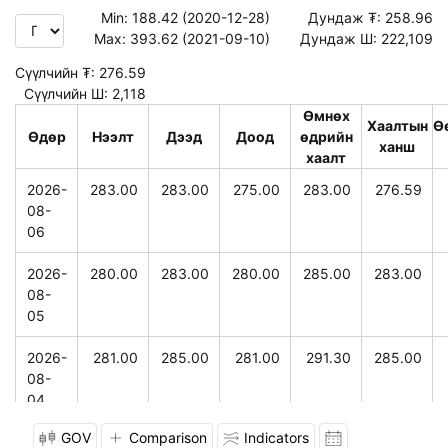
Min:
188.42 (2020-12-28)
Дундаж ₮:
258.96
Max:
393.62 (2021-09-10)
Дундаж Ш:
222,109
Сүүлчийн ₮:
276.59
Сүүлчийн Ш:
2,118
Өмнөх
Хаалтын
Ө
Өдөр
Нээлт
Дээд
Доод
өдрийн
ханш
хаалт
2026-
283.00
283.00
275.00
283.00
276.59
08-
06
2026-
280.00
283.00
280.00
285.00
283.00
08-
05
2026-
281.00
285.00
281.00
291.30
285.00
08-
04
GOV
Comparison
Indicators
2026-
298.00
298.00
280.00
299.00
291.30