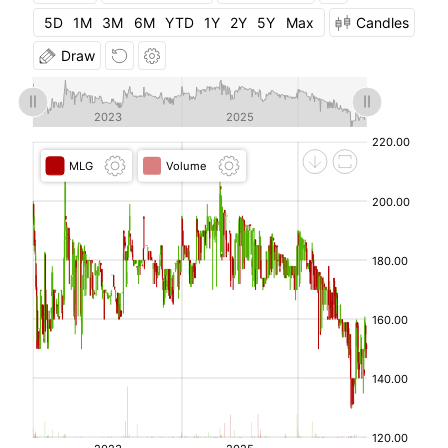
08-
5D
1M
3M
6M
YTD
1Y
2Y
5Y
Max
Candles
03
Draw
2026-
149.99
160.99
149.00
141.78
160.00
07-31
2026-
143.01
143.01
141.00
150.00
141.78
07-
30
2026-
150.00
150.00
143.00
149.99
150.00
07-29
2026-
145.00
150.00
135.00
145.00
149.99
07-28
2026-
145.00
145.00
145.00
147.68
145.00
07-27
2026-
147.00
147.68
147.00
147.68
147.68
07-24