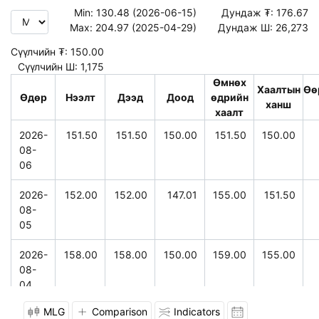
Min:
130.48 (2026-06-15)
Дундаж ₮:
176.67
Max:
204.97 (2025-04-29)
Дундаж Ш:
26,273
Сүүлчийн ₮:
150.00
Сүүлчийн Ш:
1,175
Өмнөх
Хаалтын
Өө
Өдөр
Нээлт
Дээд
Доод
өдрийн
ханш
хаалт
2026-
151.50
151.50
150.00
151.50
150.00
08-
06
2026-
152.00
152.00
147.01
155.00
151.50
08-
05
2026-
158.00
158.00
150.00
159.00
155.00
08-
04
MLG
Comparison
Indicators
2026-
147.00
159.00
147.00
160.00
159.00