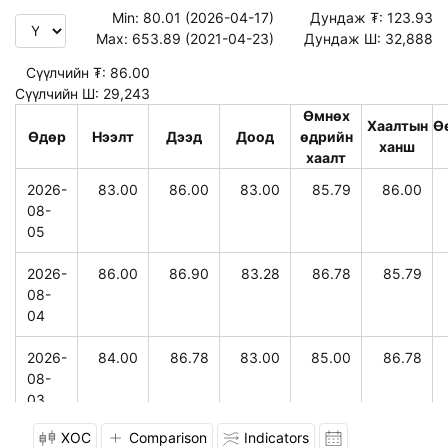
Min:
80.01 (2026-04-17)
Дундаж ₮:
123.93
Max:
653.89 (2021-04-23)
Дундаж Ш:
32,888
Сүүлчийн ₮:
86.00
Сүүлчийн Ш:
29,243
Өмнөх
Хаалтын
Ө
Өдөр
Нээлт
Дээд
Доод
өдрийн
ханш
хаалт
2026-
83.00
86.00
83.00
85.79
86.00
08-
05
2026-
86.00
86.90
83.28
86.78
85.79
08-
04
2026-
84.00
86.78
83.00
85.00
86.78
08-
03
XOC
Comparison
Indicators
2026-
84.99
85.00
84.00
82.92
85.00